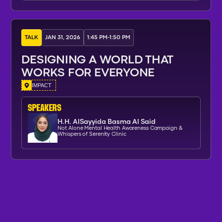
TALK
JAN 31, 2026
1:45 PM
-
1:50 PM
DESIGNING A WORLD THAT
WORKS FOR EVERYONE
IMPACT
SPEAKERs
H.H. AlSayyida Basma Al Said
Not Alone Mental Health Awareness Campaign &
Whispers of Serenity Clinic