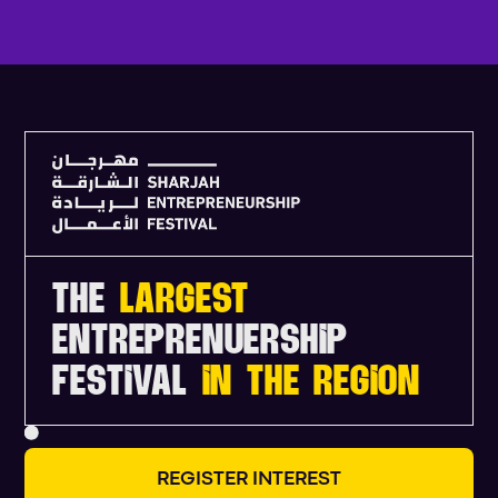
V
I
E
W
F
U
L
L
A
G
E
N
D
A
THE
LARGEST
ENTREPRENUERSHIP
FESTIVAL
IN THE REGION
R
E
G
I
S
T
E
R
I
N
T
E
R
E
S
T